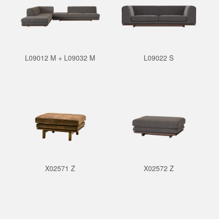
L09012 M + L09032 M
L09022 S
X02571 Z
X02572 Z