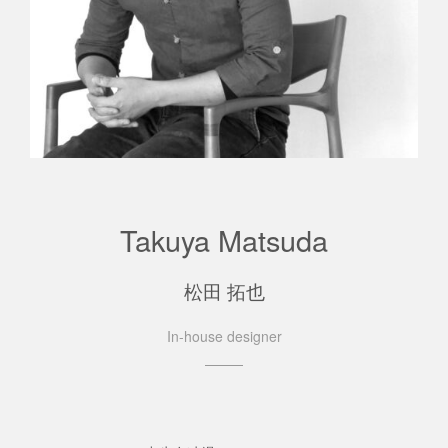
Takuya Matsuda
松田 拓也
In-house designer