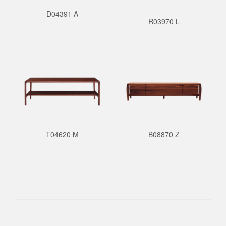
D04391 A
R03970 L
T04620 M
B08870 Z