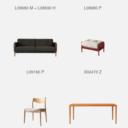
L08680 M + L08830 H
L08680 P
L09180 P
X02470 Z