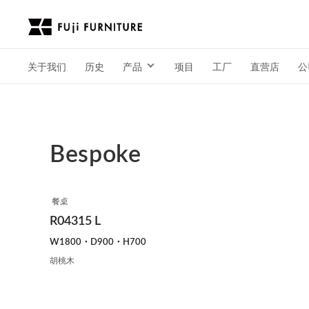
关于我们
历史
产品
项目
工厂
直营店
公
Bespoke
餐桌
R04315 L
W1800・D900・H700
胡桃木