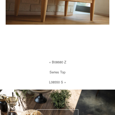
«
B08680 Z
Series Top
L08550 S
»