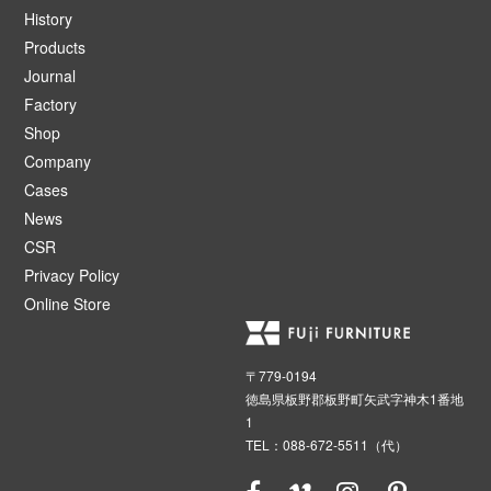
History
Products
Journal
Factory
Shop
Company
Cases
News
CSR
Privacy Policy
Online Store
〒779-0194
徳島県板野郡板野町矢武字神木1番地
1
TEL：088-672-5511（代）