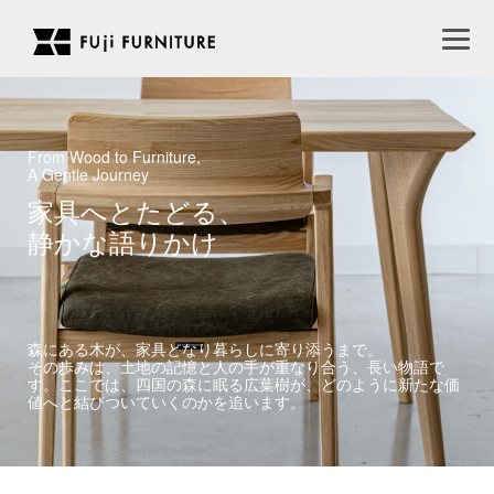
From Wood to Furniture,
A Gentle Journey
家具へとたどる、
静かな語りかけ
森にある木が、家具となり暮らしに寄り添うまで。
その歩みは、土地の記憶と人の手が重なり合う、長い物語で
す。ここでは、四国の森に眠る広葉樹が、どのように新たな価
値へと結びついていくのかを追います。