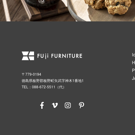
I
H
P
〒779-0194
J
徳島県板野郡板野町矢武字神木1番地1
TEL：088-672-5511（代）