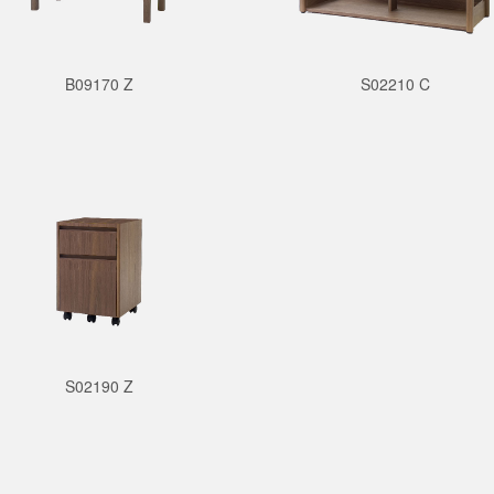
B09170 Z
S02210 C
S02190 Z