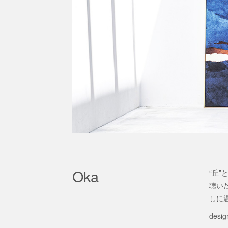
Oka
“丘
聴い
しに
desig