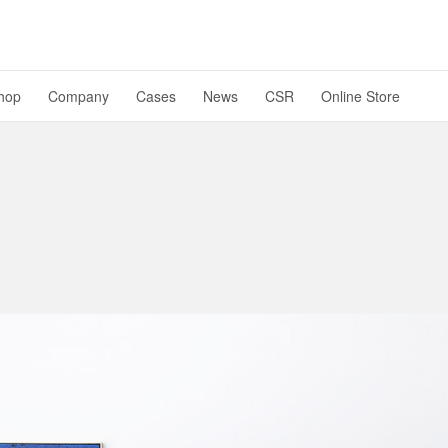
hop
Company
Cases
News
CSR
Online Store