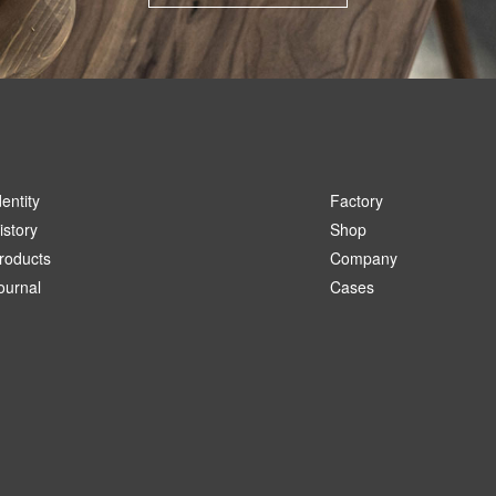
dentity
Factory
istory
Shop
roducts
Company
ournal
Cases