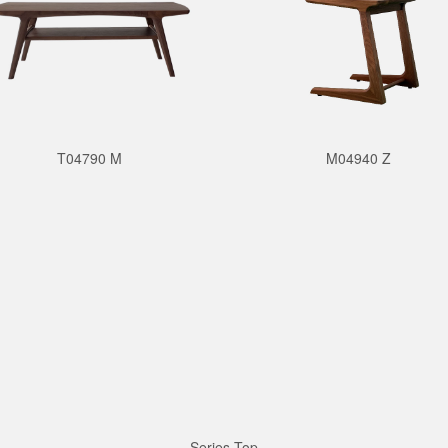
T04790 M
M04940 Z
Series Top