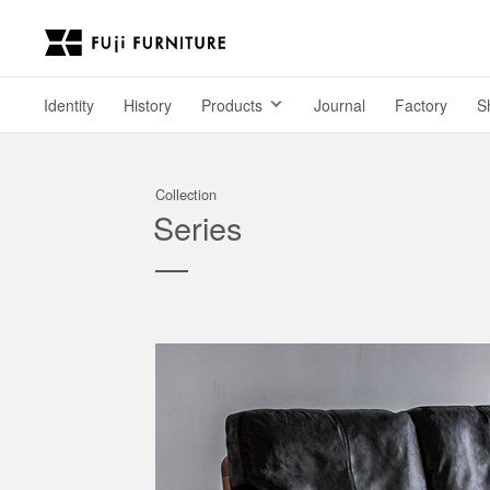
Identity
History
Products
Journal
Factory
S
Collection
Series