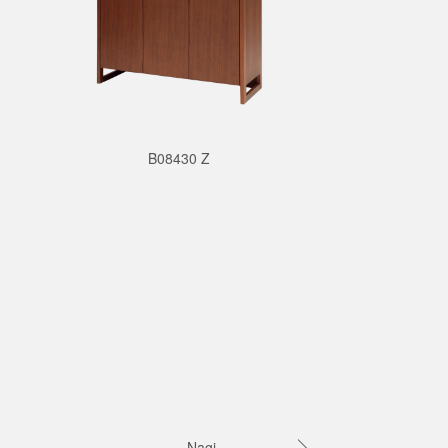
B08430 Z
Nagi