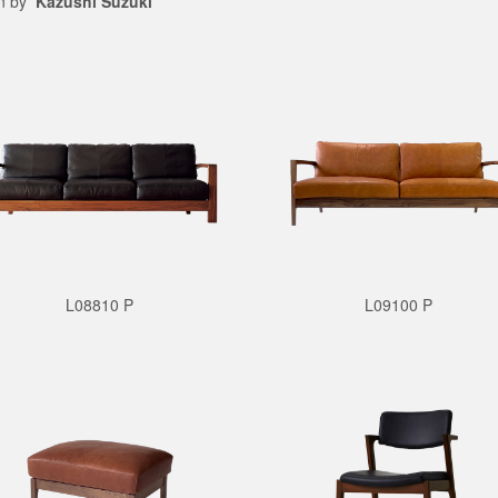
gn by
Kazushi Suzuki
L08810 P
L09100 P