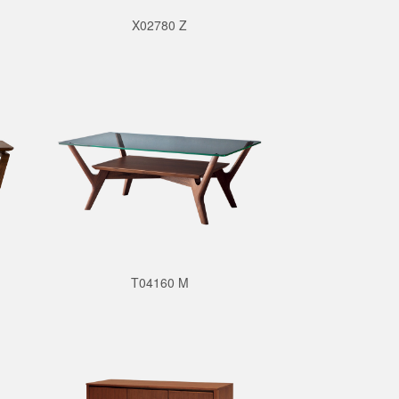
X02780 Z
T04160 M