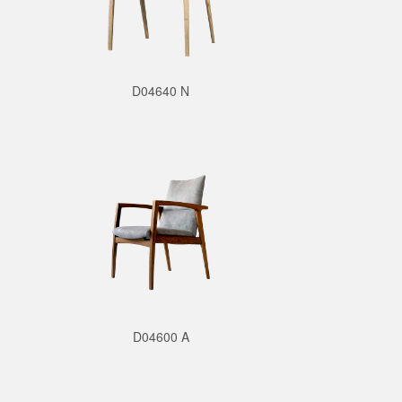
D04640 N
D04600 A