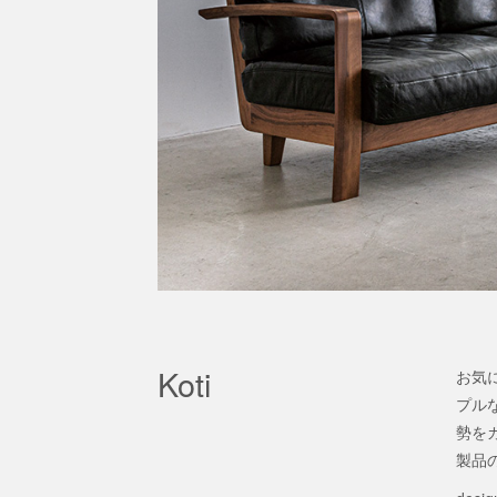
Koti
お気
プル
勢をカ
製品