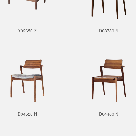
X02650 Z
D03780 N
D04520 N
D04460 N