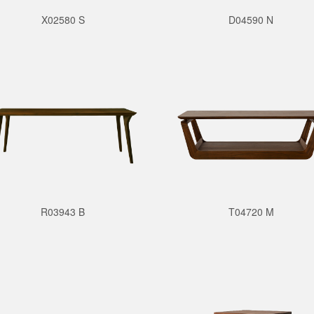
X02580 S
D04590 N
R03943 B
T04720 M