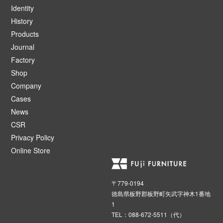
Identity
History
Products
Journal
Factory
Shop
Company
Cases
News
CSR
Privacy Policy
Online Store
〒779-0194
徳島県板野郡板野町矢武字神木1番地
1
TEL：088-672-5511（代）