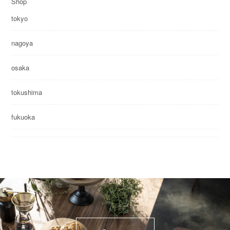
Shop
tokyo
nagoya
osaka
tokushima
fukuoka