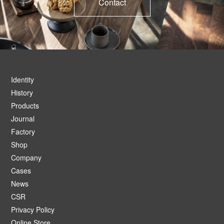
Contact
Identity
History
Products
Journal
Factory
Shop
Company
Cases
News
CSR
Privacy Policy
Online Store