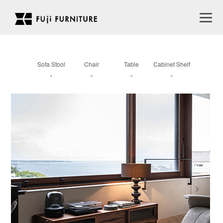
Sofa Stool
Chair
Table
Cabinet Shelf