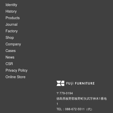
Identity
History
Products
Journal
Factory
Shop
Company
Cases
News
CSR
Privacy Policy
Online Store
〒779-0194
徳島県板野郡板野町矢武字神木1番地
1
TEL：088-672-5511（代）