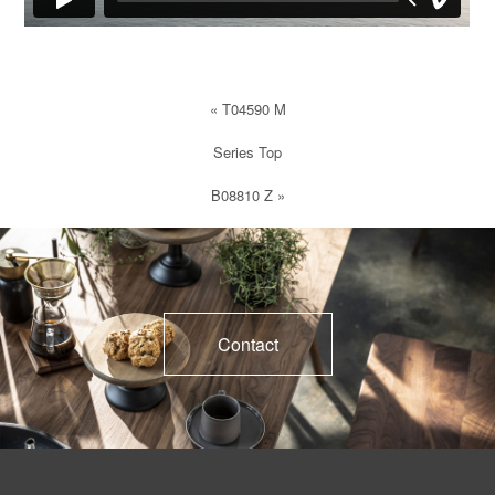
«
T04590 M
Series Top
B08810 Z
»
Contact