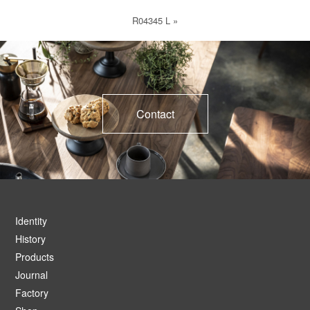
R04345 L
»
Contact
Identity
History
Products
Journal
Factory