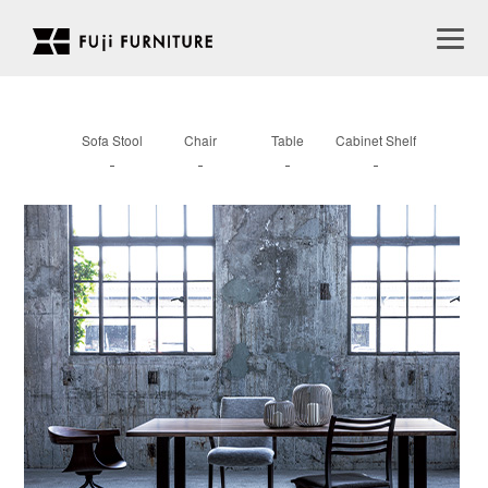
Sofa Stool
Chair
Table
Cabinet Shelf