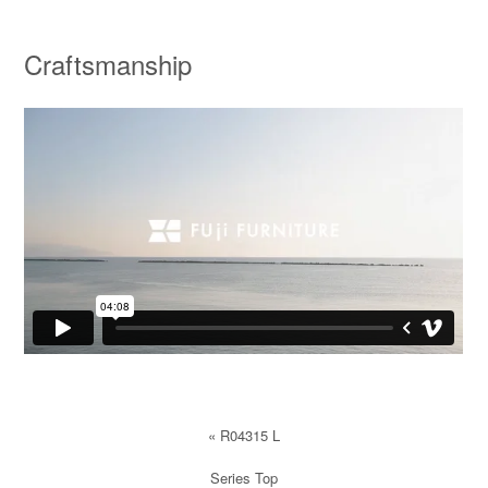
Craftsmanship
«
R04315 L
Series Top