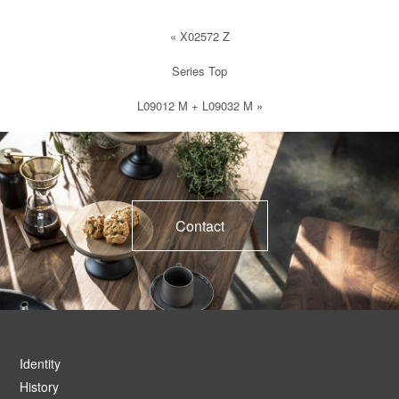
«
X02572 Z
Series Top
L09012 M + L09032 M
»
Contact
Identity
History