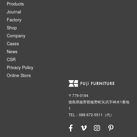
Products
Journal
Factory
Shop
Company
Cases
News
CSR
Privacy Policy
Online Store
〒779-0194
徳島県板野郡板野町矢武字神木1番地
1
TEL：088-672-5511（代）