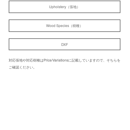
Upholstery（張地）
Wood Species（樹種）
DXF
対応張地や対応樹種はPrice/Variationsに記載していますので、そちらを
ご確認ください。