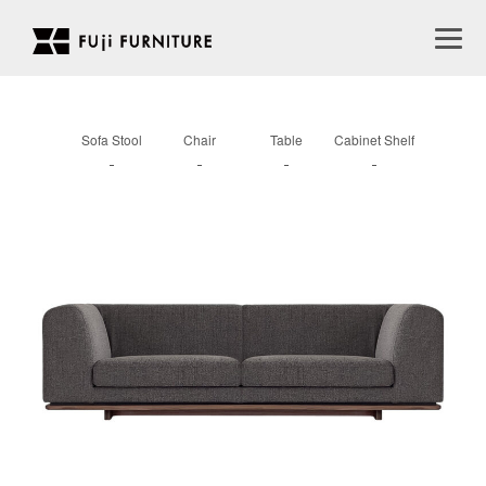
Sofa Stool
Chair
Table
Cabinet Shelf